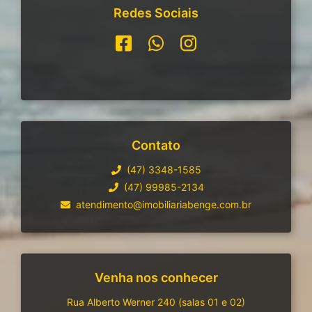
Redes Sociais
Contato
(47) 3348-1585
(47) 99985-2134
atendimento@imobiliariabenge.com.br
Venha nos conhecer
Rua Alberto Werner 240 (salas 01 e 02)