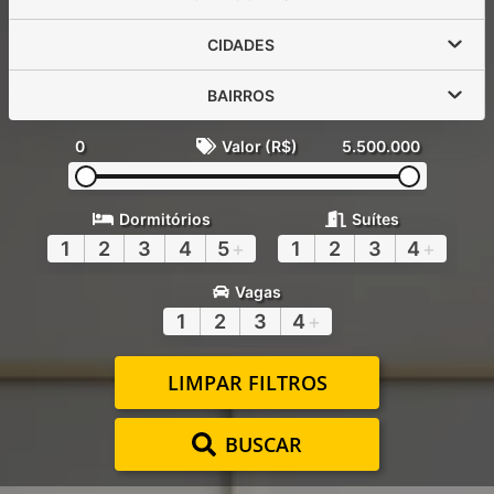
CIDADES
BAIRROS
0
Valor (R$)
5.500.000
Dormitórios
Suítes
1
2
3
4
5
+
1
2
3
4
+
Vagas
1
2
3
4
+
LIMPAR FILTROS
BUSCAR