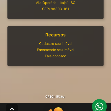
Vila Operária
|
Itajaí
|
SC
CEP: 88303-161
Recursos
Cadastre seu imóvel
Encomende seu imóvel
Fale conosco
CRECI
1536J