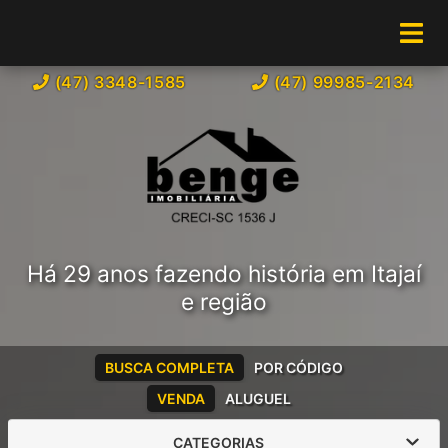
(47) 3348-1585
(47) 99985-2134
Há 29 anos fazendo história em Itajaí
e região
BUSCA COMPLETA
POR CÓDIGO
VENDA
ALUGUEL
CATEGORIAS