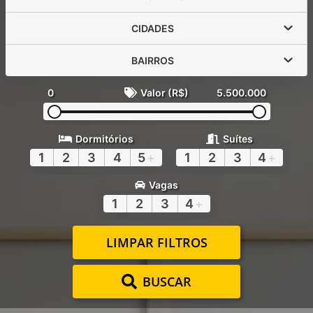
CIDADES
BAIRROS
0
Valor (R$)
5.500.000
Dormitórios
Suítes
1
2
3
4
5
+
1
2
3
4
+
Vagas
1
2
3
4
+
LIMPAR FILTROS
BUSCAR