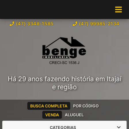
(47) 3348-1585
(47) 99985-2134
Há 29 anos fazendo história em Itajaí
e região
BUSCA COMPLETA
POR CÓDIGO
VENDA
ALUGUEL
CATEGORIAS