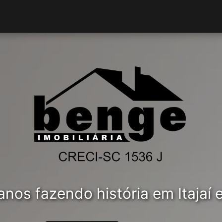
(47) 3348-1585
(47) 99985-2134
nos fazendo história em Itajaí e