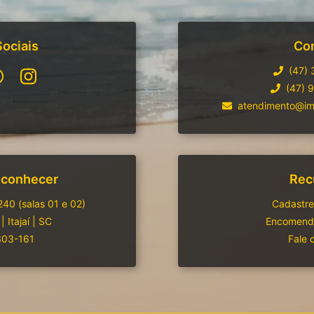
ociais
Co
(47)
(47) 
atendimento@imo
 conhecer
Rec
240 (salas 01 e 02)
Cadastre
|
Itajaí
|
SC
Encomende
303-161
Fale 