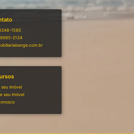
ntato
 3348-1585
99985-2134
biliariabenge.com.br
ursos
 seu imóvel
 seu imóvel
conosco