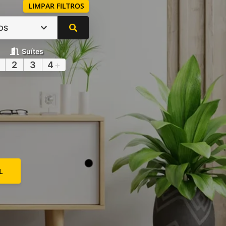
LIMPAR FILTROS
OS
Suítes
2
3
4
+
L