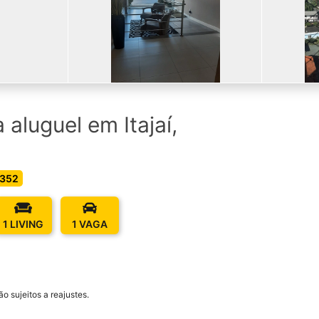
aluguel em Itajaí,
 352
1 LIVING
1 VAGA
o sujeitos a reajustes.