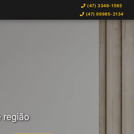
(47) 3348-1585
(47) 99985-2134
 região