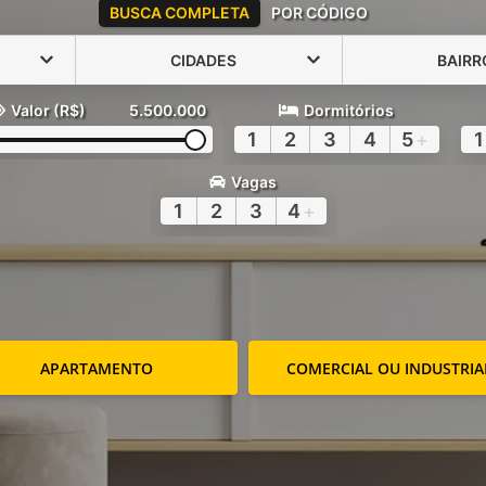
BUSCA COMPLETA
POR CÓDIGO
CIDADES
BAIRR
Valor (R$)
5.500.000
Dormitórios
1
2
3
4
5
+
1
Vagas
1
2
3
4
+
APARTAMENTO
COMERCIAL OU INDUSTRIA